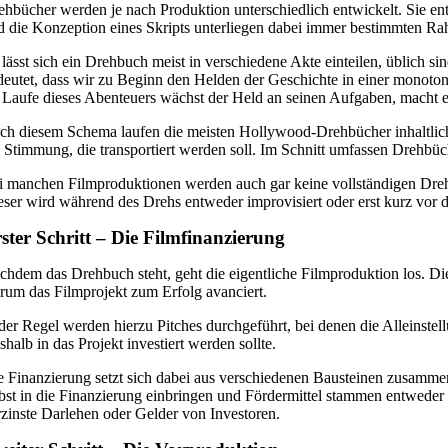
ehbücher werden je nach Produktion unterschiedlich entwickelt. Sie ent
d die Konzeption eines Skripts unterliegen dabei immer bestimmten 
 lässt sich ein Drehbuch meist in verschiedene Akte einteilen, üblich s
deutet, dass wir zu Beginn den Helden der Geschichte in einer monoton
 Laufe dieses Abenteuers wächst der Held an seinen Aufgaben, macht eine
ch diesem Schema laufen die meisten Hollywood-Drehbücher inhaltlich
e Stimmung, die transportiert werden soll. Im Schnitt umfassen Drehbüc
i manchen Filmproduktionen werden auch gar keine vollständigen Drehb
eser wird während des Drehs entweder improvisiert oder erst kurz vor de
ster Schritt – Die Filmfinanzierung
chdem das Drehbuch steht, geht die eigentliche Filmproduktion los. Dies
rum das Filmprojekt zum Erfolg avanciert.
 der Regel werden hierzu Pitches durchgeführt, bei denen die Alleinst
halb in das Projekt investiert werden sollte.
e Finanzierung setzt sich dabei aus verschiedenen Bausteinen zusamme
lbst in die Finanzierung einbringen und Fördermittel stammen entwe
rzinste Darlehen oder Gelder von Investoren.