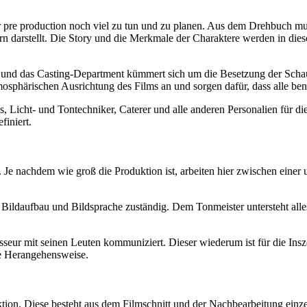
pre production noch viel zu tun und zu planen. Aus dem Drehbuch mus
ern darstellt. Die Story und die Merkmale der Charaktere werden in die
und das Casting-Department kümmert sich um die Besetzung der Schaus
mosphärischen Ausrichtung des Films an und sorgen dafür, dass alle ben
Licht- und Tontechniker, Caterer und alle anderen Personalien für die
finiert.
 Je nachdem wie groß die Produktion ist, arbeiten hier zwischen einer 
für Bildaufbau und Bildsprache zuständig. Dem Tonmeister untersteht a
sseur mit seinen Leuten kommuniziert. Dieser wiederum ist für die Ins
ie Herangehensweise.
ktion. Diese besteht aus dem Filmschnitt und der Nachbearbeitung ein