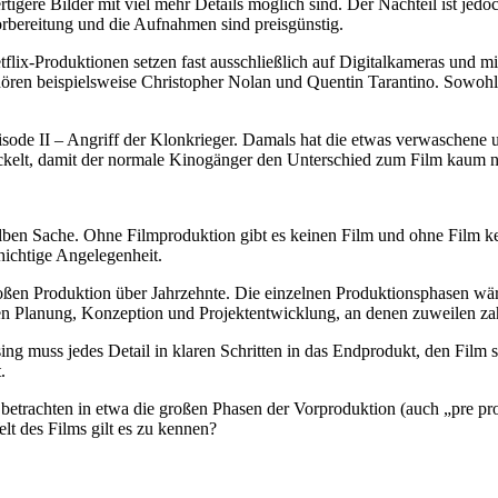
rtigere Bilder mit viel mehr Details möglich sind. Der Nachteil ist jed
orbereitung und die Aufnahmen sind preisgünstig.
tflix-Produktionen setzen fast ausschließlich auf Digitalkameras und 
hören beispielsweise Christopher Nolan und Quentin Tarantino. Sowohl
pisode II – Angriff der Klonkrieger. Damals hat die etwas verwaschene
ickelt, damit der normale Kinogänger den Unterschied zum Film kaum n
ben Sache. Ohne Filmproduktion gibt es keinen Film und ohne Film kein
chichtige Angelegenheit.
roßen Produktion über Jahrzehnte. Die einzelnen Produktionsphasen wäre
gen Planung, Konzeption und Projektentwicklung, an denen zuweilen zah
ng muss jedes Detail in klaren Schritten in das Endprodukt, den Film s
.
d betrachten in etwa die großen Phasen der Vorproduktion (auch „pre p
lt des Films gilt es zu kennen?