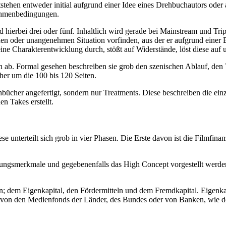
stehen entweder initial aufgrund einer Idee eines Drehbuchautors oder 
Rahmenbedingungen.
ind hierbei drei oder fünf. Inhaltlich wird gerade bei Mainstream und T
en oder unangenehmen Situation vorfinden, aus der er aufgrund einer 
 Charakterentwicklung durch, stößt auf Widerstände, löst diese auf und
 ab. Formal gesehen beschreiben sie grob den szenischen Ablauf, den 
her um die 100 bis 120 Seiten.
ücher angefertigt, sondern nur Treatments. Diese beschreiben die einz
n Takes erstellt.
e unterteilt sich grob in vier Phasen. Die Erste davon ist die Filmfin
ellungsmerkmale und gegebenenfalls das High Concept vorgestellt werde
n; dem Eigenkapital, den Fördermitteln und dem Fremdkapital. Eigenka
der von den Medienfonds der Länder, des Bundes oder von Banken, wie