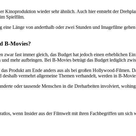
er Kinoproduktion wieder sehr ähnlich. Auch hier entsteht der Drehpl
im Spielfilm.
ig eine Länge von anderthalb oder zwei Stunden und Imagefilme gehen o
nd B-Movies?
ten zwar fast immer gleich, das Budget hat jedoch einen erheblichen Ein
en und mehr aufbringen. Bei B-Movies beträgt das Budget lediglich zwis
t das Produkt am Ende anders aus als bei großen Hollywood-Filmen. Das
nd deshalb vermehrt allgemeine Themen verhandelt, werden in B-Movies
nderte oder tausende Menschen in die Dreharbeiten involviert, wohing
tlos, wenn Insider aus der Filmwelt mit ihren Fachbegriffen um sich w