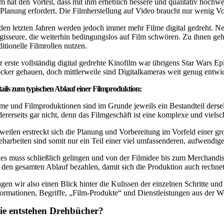
lm hat den Vorteil, dass mit ihm erheblich bessere und qualitativ hochwe
 Planung erfordert. Die Filmherstellung auf Video braucht nur wenig V
 den letzten Jahren werden jedoch immer mehr Filme digital gedreht. Ne
gisseure, die weiterhin bedingungslos auf Film schwören. Zu ihnen ge
ditionelle Filmrollen nutzen.
r erste vollständig digital gedrehte Kinofilm war übrigens Star Wars E
cker gehauen, doch mittlerweile sind Digitalkameras weit genug entw
ails zum typischen Ablauf einer Filmproduktion:
lme und Filmproduktionen sind im Grunde jeweils ein Bestandteil dersel
dererseits gar nicht, denn das Filmgeschäft ist eine komplexe und viels
weilen erstreckt sich die Planung und Vorbereitung im Vorfeld einer g
eharbeiten sind somit nur ein Teil einer viel umfassenderen, aufwendi
les muss schließlich gelingen und von der Filmidee bis zum Merchandisi
r den gesamten Ablauf bezahlen, damit sich die Produktion auch rechnet
gen wir also einen Blick hinter die Kulissen der einzelnen Schritte un
formationen, Begriffe, „Film-Produkte“ und Dienstleistungen aus der We
e entstehen Drehbücher?