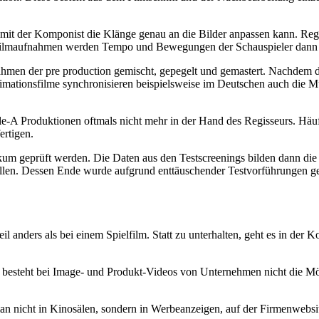
amit der Komponist die Klänge genau an die Bilder anpassen kann. Regi
en Filmaufnahmen werden Tempo und Bewegungen der Schauspieler dann 
men der pre production gemischt, gepegelt und gemastert. Nachdem der
nimationsfilme synchronisieren beispielsweise im Deutschen auch die M
ple-A Produktionen oftmals nicht mehr in der Hand des Regisseurs. Häufi
ertigen.
likum geprüft werden. Die Daten aus den Testscreenings bilden dann die
llen. Dessen Ende wurde aufgrund enttäuschender Testvorführungen geä
 anders als bei einem Spielfilm. Statt zu unterhalten, geht es in der
So besteht bei Image- und Produkt-Videos von Unternehmen nicht die Mö
an nicht in Kinosälen, sondern in Werbeanzeigen, auf der Firmenwebsit