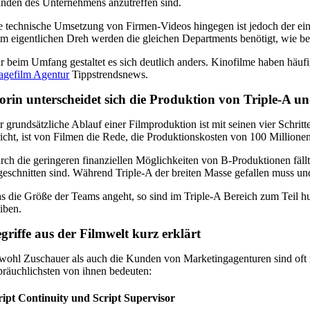
nden des Unternehmens anzutreffen sind.
e technische Umsetzung von Firmen-Videos hingegen ist jedoch der ein
im eigentlichen Dreh werden die gleichen Departments benötigt, wie be
r beim Umfang gestaltet es sich deutlich anders. Kinofilme haben häuf
agefilm Agentur
Tippstrendsnews.
rin unterscheidet sich die Produktion von Triple-A u
r grundsätzliche Ablauf einer Filmproduktion ist mit seinen vier Schrit
richt, ist von Filmen die Rede, die Produktionskosten von 100 Million
rch die geringeren finanziellen Möglichkeiten von B-Produktionen fäll
geschnitten sind. Während Triple-A der breiten Masse gefallen muss u
s die Größe der Teams angeht, so sind im Triple-A Bereich zum Teil hu
eiben.
griffe aus der Filmwelt kurz erklärt
wohl Zuschauer als auch die Kunden von Marketingagenturen sind oft ra
bräuchlichsten von ihnen bedeuten:
ript Continuity und Script Supervisor