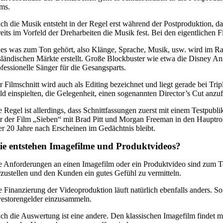
lms.
ch die Musik entsteht in der Regel erst während der Postproduktion, d
reits im Vorfeld der Dreharbeiten die Musik fest. Bei den eigentlich
les was zum Ton gehört, also Klänge, Sprache, Musik, usw. wird im Rah
sländischen Märkte erstellt. Große Blockbuster wie etwa die Disney A
ofessionelle Sänger für die Gesangsparts.
r Filmschnitt wird auch als Editing bezeichnet und liegt gerade bei Tri
ld einspielten, die Gelegenheit, einen sogenannten Director’s Cut anzuf
e Regel ist allerdings, dass Schnittfassungen zuerst mit einem Testpub
er der Film „Sieben“ mit Brad Pitt und Morgan Freeman in den Hauptro
er 20 Jahre nach Erscheinen im Gedächtnis bleibt.
e entstehen Imagefilme und Produktvideos?
e Anforderungen an einen Imagefilm oder ein Produktvideo sind zum Teil
rzustellen und den Kunden ein gutes Gefühl zu vermitteln.
e Finanzierung der Videoproduktion läuft natürlich ebenfalls anders. 
vestorengelder einzusammeln.
ch die Auswertung ist eine andere. Den klassischen Imagefilm findet m