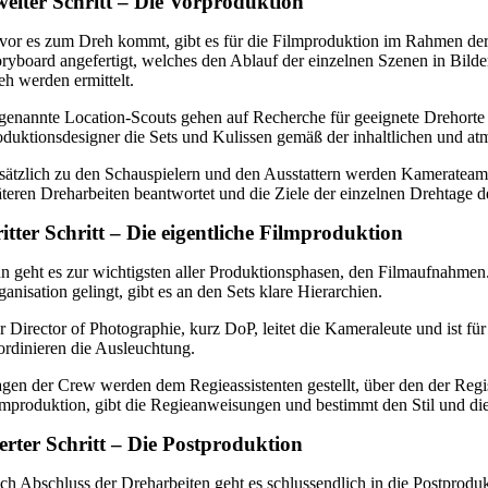
eiter Schritt – Die Vorproduktion
vor es zum Dreh kommt, gibt es für die Filmproduktion im Rahmen der 
oryboard angefertigt, welches den Ablauf der einzelnen Szenen in Bild
eh werden ermittelt.
genannte Location-Scouts gehen auf Recherche für geeignete Drehorte 
oduktionsdesigner die Sets und Kulissen gemäß der inhaltlichen und at
sätzlich zu den Schauspielern und den Ausstattern werden Kamerateams, 
äteren Dreharbeiten beantwortet und die Ziele der einzelnen Drehtage de
itter Schritt – Die eigentliche Filmproduktion
n geht es zur wichtigsten aller Produktionsphasen, den Filmaufnahmen.
anisation gelingt, gibt es an den Sets klare Hierarchien.
r Director of Photographie, kurz DoP, leitet die Kameraleute und ist 
ordinieren die Ausleuchtung.
agen der Crew werden dem Regieassistenten gestellt, über den der Regi
lmproduktion, gibt die Regieanweisungen und bestimmt den Stil und d
erter Schritt – Die Postproduktion
ch Abschluss der Dreharbeiten geht es schlussendlich in die Postprodu